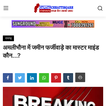
Home
रायगढ़
Contact
अमलीभौना में जमीन फर्जीवाड़े का मास्टर माइंड
सारंगढ़
कौन...?
रायगढ़
छत्तीसगढ़
देश
दुनिया
मनोरंजन