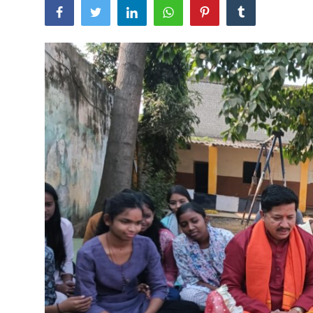
खेल
राजनीति
तकनीकि
Hindi