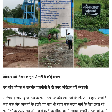
खेल
राजनीति
तकनीकि
Hindi
ठेकेदार को नियम कानून से नहीं है कोई वास्ता
पूरा गांव कीचड से सराबोर ‌ग्रामीणो ने दी उग्र आंदोलन की चेतावनी
सारंगढ़ । सारंगढ़ जनपद के ग्राम पंचायत कौवाताल जो कि हरिजन बाहुल्य बस्ती है
जहां एक ओर आजादी के इतने वर्षों बाद भी महज एक‌ सडक मार्ग के लिए तरस रहे
ग्रामीणों के ऊपर अब जो गांव में बस्ती के भीतर चलने लायक कच्ची सड़क थी उसमें