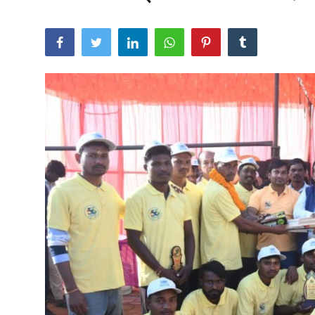
खेल
राजनीति
तकनीकि
Hindi