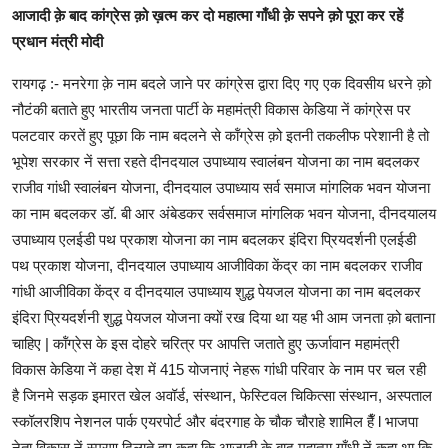
आजादी क़े बाद कांग्रेस क़ो ख़त्म कर दो महात्मा गाँधी क़े सपने क़ो पूरा कर रहें
प्रधान मंत्री मोदी
रायगढ़ :- मनरेगा क़े नाम बदले जाने पर कांग्रेस द्वारा दिए गए एक दिवसीय धरने क़ो
नौटंकी बताते हुए भारतीय जनता पार्टी के महामंत्री विकास केडिया नें कांग्रेस पर
पलटवार करतें हुए पूछा कि नाम बदलने से कॉंग्रेस क़ो इतनी तकलीफ परेशानी है तो
भूपेश सरकार नें सत्ता रहते दीनदयाल उपाध्याय स्वालंबन योजना का नाम बदलकर
राजीव गांधी स्वालंबन योजना, दीनदयाल उपाध्याय सर्व समाज मांगलिक भवन योजना
का नाम बदलकर डॉ. बी आर अंबेडकर सर्वसमाज मांगलिक भवन योजना, दीनदयालय
उपाध्याय एलईडी पथ प्रकाश योजना का नाम बदलकर इंदिरा प्रियदर्शनी एलईडी
पथ प्रकाश योजना, दीनदयाल उपाध्याय आजीविका केंद्र का नाम बदलकर राजीव
गांधी आजीविका केंद्र व दीनदयाल उपाध्याय शुद्ध पेयजल योजना का नाम बदलकर
इंदिरा प्रियदर्शनी शुद्ध पेयजल योजना क्यों रख दिया था यह भी आम जनता क़ो बताना
चाहिए | कॉंग्रेस के इस दोहरे चरित्र पर आपत्ति जताते हुए ऊर्जावान महामंत्री
विकास केडिया नें कहा देश में 415 योजनाएं नेहरू गांधी परिवार के नाम पर चल रही
है जिनमे सड़क इमारत खेल अवॉर्ड, संस्थान, फेस्टिवल चिकित्सा संस्थान, अस्पताल
स्कॉलरशिप नेशनल पार्क एयरपोर्ट और बंदरगाह के चौक चौराहे शामिल हैँ l भाजपा
नेता विकास नें स्मरण दिलाते हुए कहा कि आजादी क़े बाद महात्मा गाँधी नें कहा था कि